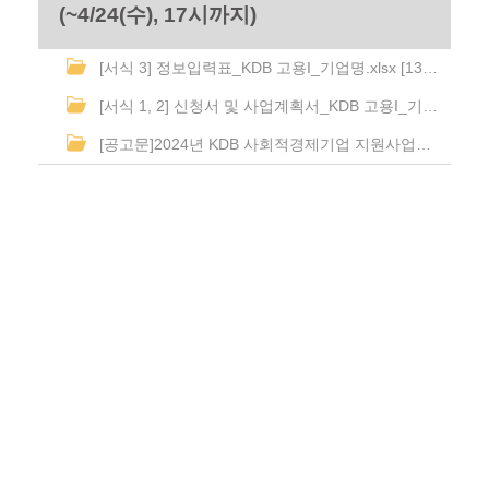
(~4/24(수), 17시까지)
[서식 3] 정보입력표_KDB 고용I_기업명.xlsx [13219 byte] DATE: 2024-04-11 10:39:08.0
[서식 1, 2] 신청서 및 사업계획서_KDB 고용I_기업명.hwp [25088 byte] DATE: 2024-04-11 10:39:08.0
[공고문]2024년 KDB 사회적경제기업 지원사업_고용인프라 확충을 위한 지원사업 I.pdf [216872 byte] DATE: 2024-04-11 10:39:08.0