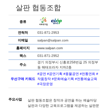
살판 협동조합
종류
연락처
031-871-2953
이메일
salpan@salpan.com
홈페이지
www.salpan.com
팩스
031-871-2952
경기 의정부시 신흥로258번길 25 의정부
주소
동 해태프라자 지하2층
#공연 #공연기획 #풍물공연 #전통연희 #
우선구매 키워드
작품창작 #문화예술기획 #전통예술교육
#극장운영
주요사업
살판 협동조합은 창작과 공연을 하는 예술마당
살판과 다양한 교육프로그램을 제공하는 살판문